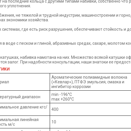
 на последние кольца с другими типами набивки, собственно что
ого уплотнения.
бжения, не тяжелой и трудной индустрии, машиностроении и горн
ах экономики хозяйства.
системах, где есть риск разрушения, обеспечивают стойкость и д
 в воде с песком и глиной, абразивных средах, сахаре, молотом коф
атушках, набивка намотана на них. Множество всякой катушки офор
тся залог. При надобности консультации, наши знатоки ее предост
ТИКИ
Ароматические полиамидные волокна
риал
(«Кевлар»), ПТФЭ эмульсия, смазка и
ингибитор коррозии
min -196°С
ературный диапазон
max +260°С
имальное давление кгс/
400
имальная линейная
10
ость м/с