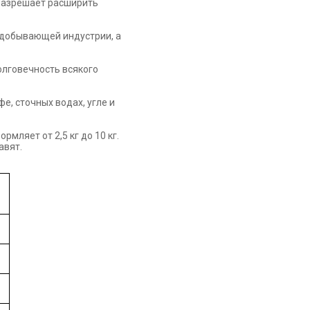
 разрешает расширить
одобывающей индустрии, а
олговечность всякого
е, сточных водах, угле и
мляет от 2,5 кг до 10 кг.
авят.