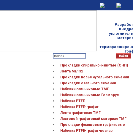
Разработ
внедр
уплотнител
матери
терморасширен
гра
Прокладки спирально-навитые (СНП)
Лента МЕ132
Прокладки восьмиугольного сечения
Прокладки овального сечения
Набивки сальниковые ТМГ
Набивки сальниковые Герморум
Набивка PTFE
Набивка PTFE-графит
Лента графитовая ТМГ
Листовой графитовый материал ТМГ
Прокладки фланцевые графитовые
Набивка PTFE-графит-кевлар