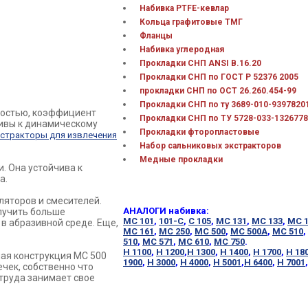
Набивка PTFE-кевлар
Кольца графитовые ТМГ
Фланцы
Набивка углеродная
Прокладки СНП ANSI В.16.20
Прокладки СНП по ГОСТ Р 52376 2005
прокладки СНП по ОСТ 26.260.454-99
Прокладки СНП по ту 3689-010-9397820
постью, коэффициент
Прокладки СНП по ТУ 5728-033-1326778
чивы к динамическому
Прокладки фторопластовые
стракторы для извлечения
Набор сальниковых экстракторов
Медные прокладки
и. Она устойчива к
а.
ляторов и смесителей.
АНАЛОГИ набивка:
олучить больше
МС 101
,
101-С
,
С 105
,
МС 131
,
МС 133
,
МС 1
в абразивной среде. Еще,
МС 161
,
МС 250
,
МС 500
,
МС 500А
,
МС 510
,
510
,
МС 571
,
МС 610
,
МС 750
.
Н 1100
,
Н 1200
,
Н 1300
,
Н 1400
,
Н 1700
,
Н 18
ная конструкция МС 500
1900
,
Н 3000
,
Н 4000
,
Н 5001
,
Н 6400
,
Н 7001
чек, собственно что
труда занимает свое