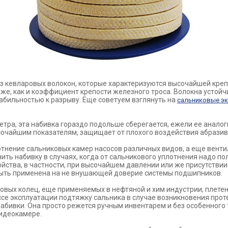
з кевларовых волокон, которые характеризуются высочайшей кре
же, как и коэффициент крепости железного троса. Волокна устой
абильностью к разрыву. Еще советуем взглянуть на
сальниковые эк
етра, эта набивка гораздо подольше сберегается, ежели ее аналог
сочайшим показателям, защищает от плохого воздействия абразив
тнение сальниковых камер насосов различных видов, а еще венти
ть набивку в случаях, когда от сальникового уплотнения надо п
йства, в частности, при высочайшем давлении или же присутствии 
ыть применена на не внушающей доверие системы подшипников.
овых колец, еще применяемых в нефтяной и хим индустрии, плете
се эксплуатации подтяжку сальника в случае возникновения проте
абивки. Она просто режется ручным инвентарем и без особенного 
видеокамере.