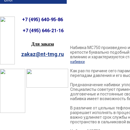
Блог
+7 (495) 640-95-86
+7 (495) 646-21-16
Для заказа
Набивка МС750 произведено и
крепости буквально подобный 
zakaz@nt-tmg.ru
влиянию и характеризуются ст
.
набивки
Как раз по причине сего парам
перепадам давления и его вы
Предназначение набивки: упло
Специалисты советуют примени
долговечные и постоянные сво
набивка имеет возможность б
В различие от цельных тефлон
разрешает исполнять в процес
важно удлиняет срок службы н
пространство в сальниковой 