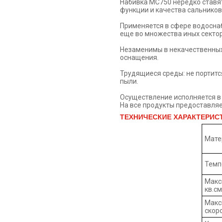
Набивка МС750 нередко ставят
функции и качества сальников
Применяется в сфере водосна
еще во множества иных сектор
Незаменимы в некачественных 
оснащения.
Трудящиеся среды: не портится
пыли.
Осуществление исполняется в к
На все продукты предоставляе
ТЕХНИЧЕСКИЕ ХАРАКТЕРИС
Мате
Темп
Макс
кв.см
Макс
скор