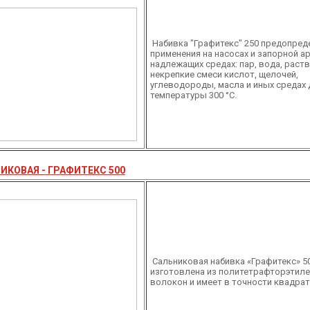
Набивка "Графитекс" 250 предопред
применения на насосах и запорной а
надлежащих средах: пар, вода, раст
некрепкие смеси кислот, щелочей,
углеводороды, масла и иных средах 
температуры 300 °С.
ИКОВАЯ - ГРАФИТЕКС 500
Сальниковая набивка «Графитекс» 5
изготовлена из политетрафторэтил
волокон и имеет в точности квадрат