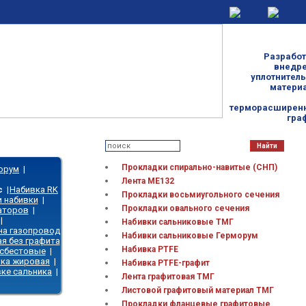
Разработ
внедр
уплотнител
матери
терморасширен
гра
Прокладки спирально-навитые (СНП)
орум
|
|
Лента МЕ132
с
|
Набивка RK
Прокладки восьмиугольного сечения
и набивки
|
Прокладки овального сечения
аторов
|
|
Набивки сальниковые ТМГ
на газопровод
Набивки сальниковые Герморум
я без графита
Набивка PTFE
асбестовые
|
вка жировая
|
Набивка PTFE-графит
вке сальника
|
Лента графитовая ТМГ
Листовой графитовый материал ТМГ
Прокладки фланцевые графитовые