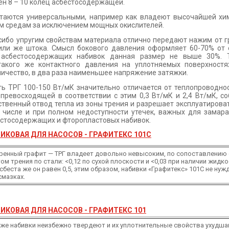
мен 8 – 10 колец асбестосодержащей.
итаются универсальными, например как владеют высочайшей хи
ем средам за исключением мощных окислителей.
сибо упругим свойствам материала отлично передают нажим от г
или же штока. Смысл бокового давления оформляет 60-70% от о
асбестосодержащих набивок данная размер не выше 30%. Т
такого же контактного давления на уплотняемых поверхностя
ичество, в два раза наименьшее напряжение затяжки.
ь ТРГ 100-150 Вт/мК значительно отличается от теплопроводнос
 превосходящей в соответствии с этим 0,3 Вт/мК и 2,4 Вт/мК, с
ственный отвод тепла из зоны трения и разрешает эксплуатирова
 числе и при полном недоступности утечек, важных для замар
стосодержащих и фторопластовых набивок.
ИКОВАЯ ДЛЯ НАСОСОВ - ГРАФИТЕКС 101С
енный графит — ТРГ владеет довольно невысоким, по сопоставлению 
м трения по стали: <0,12 по сухой плоскости и <0,03 при наличии жидк
асбеста же он равен 0,5, этим образом, набивки «Графитекс» 101С не нуж
смазках.
ИКОВАЯ ДЛЯ НАСОСОВ - ГРАФИТЕКС 101
же набивки неизбежно твердеют и их уплотнительные свойства ухудша