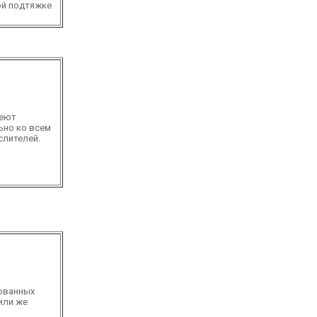
ой подтяжке
деют
ьно ко всем
слителей.
ованных
или же