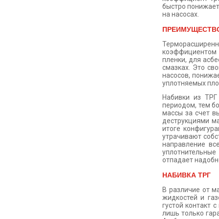
быстро понижает
на насосах.
ПРЕИМУЩЕСТВО
Терморасширенны
коэффициентом т
пленки, для асбе
смазках. Это св
насосов, понижа
уплотняемых пло
Набивки из ТРГ
периодом, тем б
массы за счет 
деструкциями ма
итоге конфигура
утрачивают собс
направление вс
уплотнительные
отпадает надобн
НАБИВКА ТРГ
В различие от м
жидкостей и газ
густой контакт 
лишь только гар