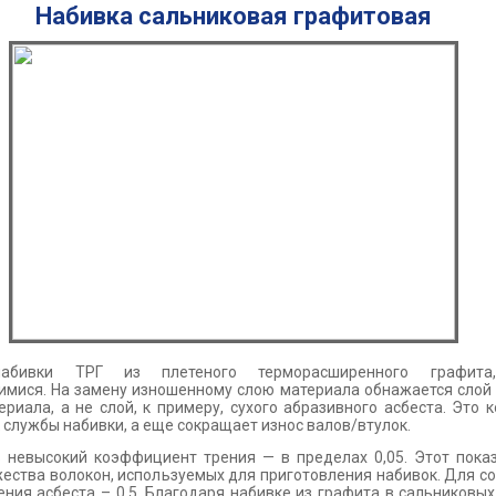
Набивка сальниковая графитовая
набивки ТРГ из плетеного терморасширенного графита,
ися. На замену изношенному слою материала обнажается слой 
ериала, а не слой, к примеру, сухого абразивного асбеста. Это 
 службы набивки, а еще сокращает износ валов/втулок.
 невысокий коэффициент трения — в пределах 0,05. Этот пока
жества волокон, используемых для приготовления набивок. Для с
ния асбеста – 0,5. Благодаря набивке из графита в сальниковых