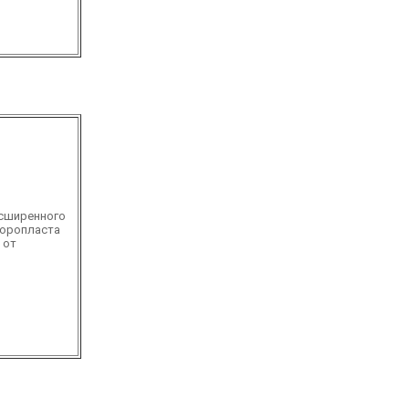
сширенного
торопласта
 от