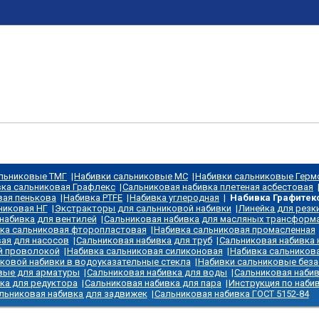
альниковые ТМГ
|
Набивки сальниковые МС
|
Набивки сальниковые Герм
ка сальниковая Графлекс
|
Сальниковая набивка плетеная асбестовая
вая пенькова
|
Набивка PTFE
|
Набивка углеродная
|
Набивка Графитек
никовая НГ
|
Экстракторы для сальниковой набивки
|
Линейка для резк
набивка для вентилей
|
Сальниковая набивка для масляных трансформ
ка сальниковая фторопластовая
|
Набивка сальниковая промасленная
ая для насосов
|
Сальниковая набивка для труб
|
Сальниковая набивка 
й проволокой
|
Набивка сальниковая силиконовая
|
Набивка сальникова
ковой набивки в водоуказательные стекла
|
Набивки сальниковые без
вые для арматуры
|
Сальниковая набивка для воды
|
Сальниковая наби
ка для редуктора
|
Сальниковая набивка для пара
|
Инструкция по наби
льниковая набивка для задвижек
|
Сальниковая набивка ГОСТ 5152-84