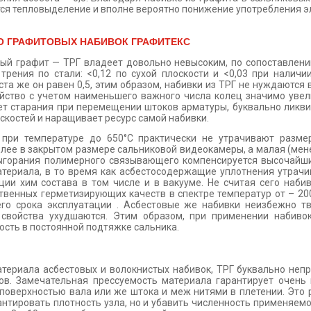
ся тепловыделение и вполне вероятно понижение употребления э
 ГРАФИТОВЫХ НАБИВОК ГРАФИТЕКС
й графит — ТРГ владеет довольно невысоким, по сопоставлени
рения по стали: <0,12 по сухой плоскости и <0,03 при наличи
ста же он равен 0,5, этим образом, набивки из ТРГ не нуждаются
ойство с учетом наименьшего важного числа колец значимо уве
ет старания при перемещении штоков арматуры, буквально ликви
скостей и наращивает ресурс самой набивки.
 при температуре до 650°С практически не утрачивают разме
олее в закрытом размере сальниковой видеокамеры, а малая (мен
выгорания полимерного связывающего компенсируется высочайш
териала, в то время как асбестосодержащие уплотнения утрачи
ции хим состава в том числе и в вакууме. Не считая сего набив
твенных герметизирующих качеств в спектре температур от – 200
его срока эксплуатации . Асбестовые же набивки неизбежно т
 свойства ухудшаются. Этим образом, при применении набиво
ость в постоянной подтяжке сальника.
атериала асбестовых и волокнистых набивок, ТРГ буквально неп
ов. Замечательная прессуемость материала гарантирует очень
с поверхностью вала или же штока и меж нитями в плетении. Это
антировать плотность узла, но и убавить численность применяем