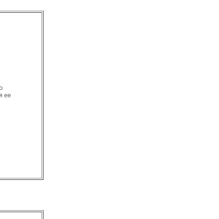
о
я ее