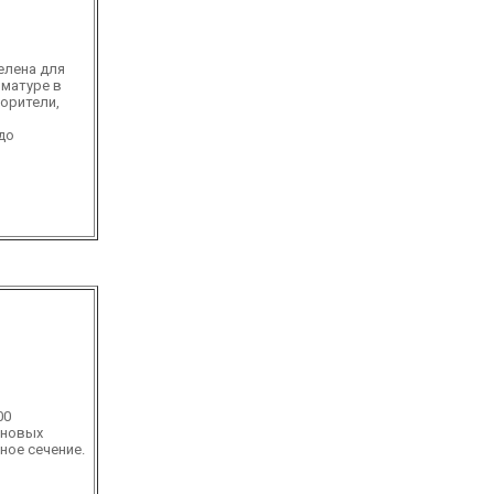
елена для
рматуре в
ворители,
до
00
еновых
ное сечение.