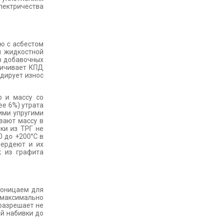
лектричества
ю с асбестом
и жидкостной
 в добавочных
личивает КПД
дирует износ
р и массу со
ее 6%) утрата
ими упругими
вают массу в
ки из ТРГ не
 до +200°С в
вердеют и их
к из графита
роницаем для
 максимально
 разрешает не
ой набивки до