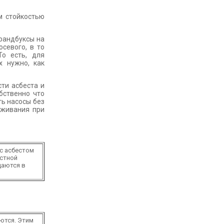
м стойкостью
рандбуксы на
севого, в то
о есть, для
х нужно, как
ти асбеста и
обственно что
ть насосы без
аживания при
с асбестом
остной
даются в
ются. Этим