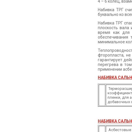
4 – 6 колец, вза
Набивка ТРГ сч
буквально ко вс
Набивка ТРГ спа
плоскость вала 
время как для 
обеспечивания 
минимальное кол
Теплопроводност
фторопласта, не
гарантирует дей
перегрева в том
применении асбе
НАБИВКА САЛЬН
Терморасшир
коэффициенто
пленки, для 
добавочных 
НАБИВКА САЛЬН
Асбестовые 