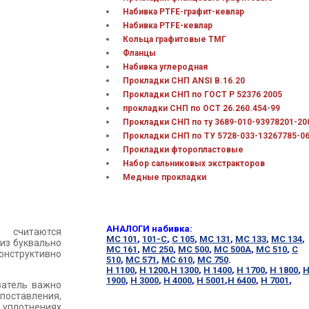
Набивка PTFE-графит-кевлар
Набивка PTFE-кевлар
Кольца графитовые ТМГ
Фланцы
Набивка углеродная
Прокладки СНП ANSI В.16.20
Прокладки СНП по ГОСТ Р 52376 2005
прокладки СНП по ОСТ 26.260.454-99
Прокладки СНП по ту 3689-010-93978201-20
Прокладки СНП по ТУ 5728-033-13267785-0
Прокладки фторопластовые
Набор сальниковых экстракторов
Медные прокладки
АНАЛОГИ набивка:
 считаются
МС 101
,
101-С
,
С 105
,
МС 131
,
МС 133
,
МС 134
,
из буквально
МС 161
,
МС 250
,
МС 500
,
МС 500А
,
МС 510
,
С
конструктивно
510
,
МС 571
,
МС 610
,
МС 750
.
Н 1100
,
Н 1200
,
Н 1300
,
Н 1400
,
Н 1700
,
Н 1800
,
1900
,
Н 3000
,
Н 4000
,
Н 5001
,
Н 6400
,
Н 7001
,
затель важно
опоставления,
 уплотнениях