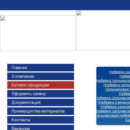
Главная
Набивки с
О компании
Набив
Набивка сальнико
Каталог продукции
|
Набивка саль
Сальниковая 
Оформить заявку
Набив
Набивка сальников
Документация
|
Набивка с медно
|
Набивка сальни
Преимущества материалов
Набивки сальнико
Сальниковая набив
Контакты
Са
Вакансии