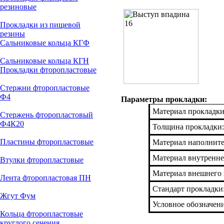
резиновые
Прокладки из пищевой
резины
Сальниковые кольца КГФ
Сальниковые кольца КГН
Прокладки фторопластовые
Стержни фторопластовые
Ф4
Параметры прокладки:
Материал прокладки
Стержень фторопластовый
Ф4К20
Толщина прокладки:
Пластины фторопластовые
Материал наполнит
Материал внутренне
Втулки фторопластовые
Материал внешнего 
Лента фторопластовая ПН
Стандарт прокладки
Жгут Фум
Условное обозначен
Кольца фторопластовые
круглого сечения