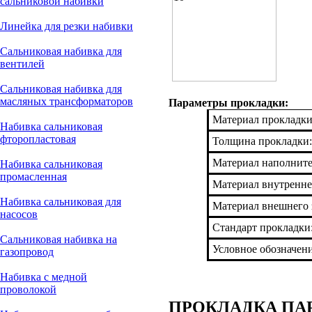
сальниковой набивки
Линейка для резки набивки
Сальниковая набивка для
вентилей
Сальниковая набивка для
масляных трансформаторов
Параметры прокладки:
Материал прокладки
Набивка сальниковая
фторопластовая
Толщина прокладки:
Материал наполнит
Набивка сальниковая
промасленная
Материал внутренне
Набивка сальниковая для
Материал внешнего 
насосов
Стандарт прокладки
Сальниковая набивка на
Условное обозначен
газопровод
Набивка с медной
проволокой
ПРОКЛАДКА ПАРО