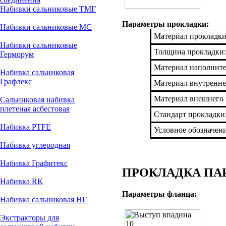
Набивки сальниковые ТМГ
Параметры прокладки:
Набивки сальниковые МС
Материал прокладки
Набивки сальниковые
Толщина прокладки:
Герморум
Материал наполнит
Набивка сальниковая
Графлекс
Материал внутренне
Материал внешнего 
Сальниковая набивка
плетеная асбестовая
Стандарт прокладки
Набивка PTFE
Условное обозначен
Набивка углеродная
Набивка Графитекс
ПРОКЛАДКА ПАР
Набивка RK
Параметры фланца:
Набивка сальниковая НГ
Экстракторы для