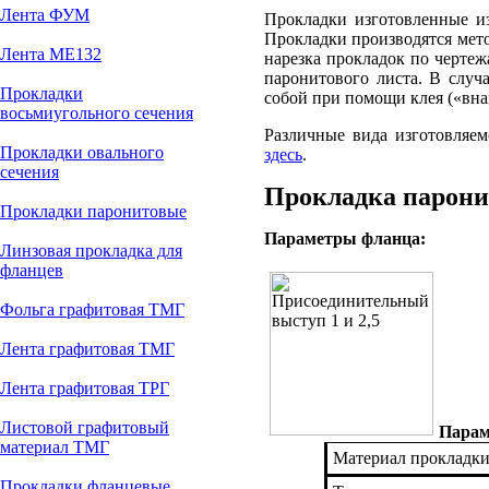
Лента ФУМ
Прокладки изготовленные и
Прокладки производятся мет
Лента МЕ132
нарезка прокладок по черте
паронитового листа. В случ
Прокладки
собой при помощи клея («внах
восьмиугольного сечения
Различные вида изготовляе
Прокладки овального
здесь
.
сечения
Прокладка паронит
Прокладки паронитовые
Параметры фланца:
Линзовая прокладка для
фланцев
Фольга графитовая ТМГ
Лента графитовая ТМГ
Лента графитовая ТРГ
Листовой графитовый
Парам
материал ТМГ
Материал прокладки
Прокладки фланцевые