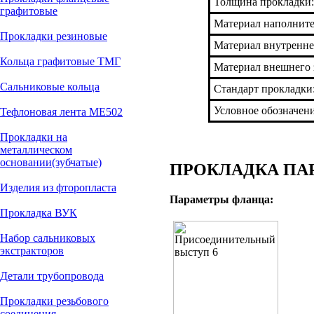
Толщина прокладки:
графитовые
Материал наполнит
Прокладки резиновые
Материал внутренне
Кольца графитовые ТМГ
Материал внешнего 
Сальниковые кольца
Стандарт прокладки
Условное обозначен
Тефлоновая лента МЕ502
Прокладки на
металлическом
основании(зубчатые)
ПРОКЛАДКА ПАР
Изделия из фторопласта
Параметры фланца:
Прокладка ВУК
Набор сальниковых
экстракторов
Детали трубопровода
Прокладки резьбового
соединения