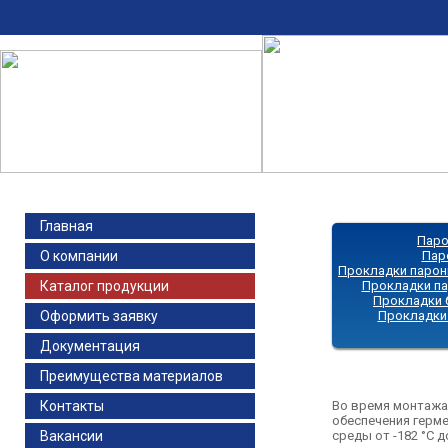
Главная
Паро
О компании
Пар
Прокладки парон
Каталог продукции
Прокладки па
Прокладки 
Оформить заявку
Прокладки 
Документация
Преимущества материалов
Контакты
Во время монтажа
обеспечения герме
Вакансии
среды от -182 °C д