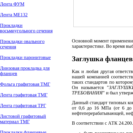
Лента ФУМ
Лента МЕ132
Прокладки
восьмиугольного сечения
Основной момент применений
Прокладки овального
характеристике. Во время вы
сечения
Прокладки паронитовые
Заглушка фланце
Линзовая прокладка для
Как и любая другая ответст
фланцев
нашей компанией соответст
таких стандартов по котором
Фольга графитовая ТМГ
Он называется "
ЗАГЛУШК
ТРЕБОВАНИЯ
" и был утвер
Лента графитовая ТМГ
Данный стандарт типовых кон
Лента графитовая ТРГ
от 0,6 до 16 МПа (от 6 до 
нефтеперерабатывающей, неф
Листовой графитовый
материал ТМГ
В соответствии с АТК 24.200
Прокладки фланцевые