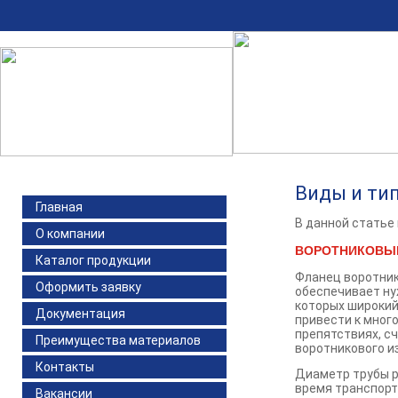
Виды и ти
Главная
В данной статье
О компании
ВОРОТНИКОВЫ
Каталог продукции
Фланец воротник
Оформить заявку
обеспечивает ну
которых широкий
Документация
привести к много
препятствиях, с
Преимущества материалов
воротникового и
Контакты
Диаметр трубы р
время транспорт
Вакансии