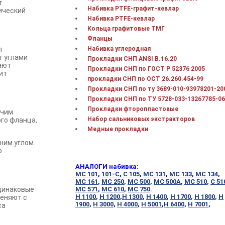
т
Набивка PTFE-графит-кевлар
ический
Набивка PTFE-кевлар
Кольца графитовые ТМГ
Фланцы
я
Набивка углеродная
т углами
Прокладки СНП ANSI В.16.20
ают
Прокладки СНП по ГОСТ Р 52376 2005
ит
прокладки СНП по ОСТ 26.260.454-99
Прокладки СНП по ту 3689-010-93978201-20
Прокладки СНП по ТУ 5728-033-13267785-06
Прокладки фторопластовые
очим
Набор сальниковых экстракторов
го фланца,
Медные прокладки
ним углом.
о
АНАЛОГИ набивка:
МС 101
,
101-С
,
С 105
,
МС 131
,
МС 133
,
МС 134
,
МС 161
,
МС 250
,
МС 500
,
МС 500А
,
МС 510
,
С 51
одинаковые
МС 571
,
МС 610
,
МС 750
.
Н 1100
,
Н 1200
,
Н 1300
,
Н 1400
,
Н 1700
,
Н 1800
,
Н
еняют с
1900
,
Н 3000
,
Н 4000
,
Н 5001
,
Н 6400
,
Н 7001
,
са