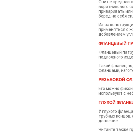
Они не предназна
воротникового с
приваривать или
беред на себя си
Из-за конструкц
применяться с ж
добавлением угл
ФЛАНЦЕВЫЙ ПА
Фланцевый патру
подложного изде
Такой фланец по
фланцами, изгот
РЕЗЬБОВОЙ ФЛ
Его можно фикси
используют с не
ГЛУХОЙ ФЛАНЕ
У глухого фланц
трубных концов, 
давление.
Читайте также п