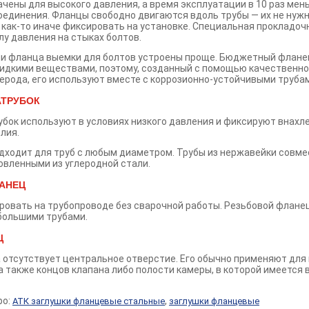
чены для высокого давления, а время эксплуатации в 10 раз мень
оединения. Фланцы свободно двигаются вдоль трубы — их не нуж
 как-то иначе фиксировать на установке. Специальная прокладоч
лу давления на стыках болтов.
ии фланца выемки для болтов устроены проще. Бюджетный флане
идкими веществами, поэтому, созданный с помощью качественно
ерода, его используют вместе с коррозионно-устойчивыми труба
ТРУБОК
бок используют в условиях низкого давления и фиксируют внахле
лия.
дходит для труб с любым диаметром. Трубы из нержавейки совм
овленными из углеродной стали.
АНЕЦ
ровать на трубопроводе без сварочной работы. Резьбовой флане
большими трубами.
Ц
а отсутствует центральное отверстие. Его обычно применяют для
а также концов клапана либо полости камеры, в которой имеется
ро:
,
АТК заглушки фланцевые стальные
заглушки фланцевые