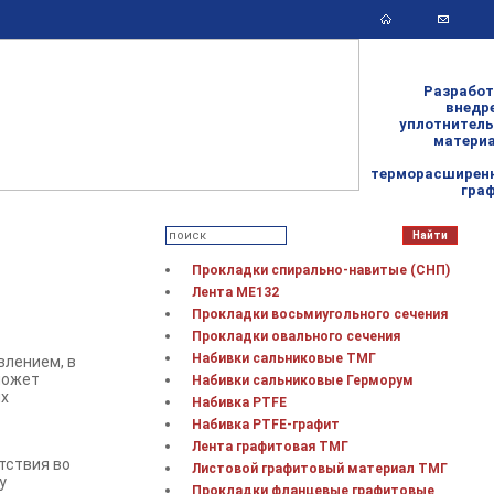
Разработ
внедр
уплотнител
матери
терморасширен
гра
Прокладки спирально-навитые (СНП)
Лента МЕ132
Прокладки восьмиугольного сечения
Прокладки овального сечения
Набивки сальниковые ТМГ
влением, в
может
Набивки сальниковые Герморум
ых
Набивка PTFE
Набивка PTFE-графит
Лента графитовая ТМГ
тствия во
Листовой графитовый материал ТМГ
у
Прокладки фланцевые графитовые