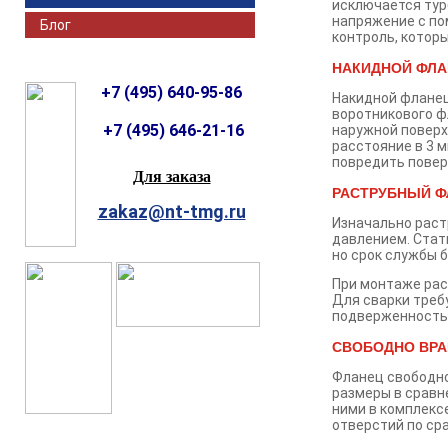
исключается тур
напряжение с п
Блог
контроль, котор
НАКИДНОЙ ФЛА
+7 (495) 640-95-86
Накидной фланец
воротникового ф
+7 (495) 646-21-16
наружной поверх
расстояние в 3 
повредить повер
Для заказа
РАСТРУБНЫЙ Ф
zakaz@nt-tmg.ru
Изначально раст
давлением. Стат
но срок службы 
При монтаже рас
Для сварки треб
подверженность 
СВОБОДНО ВР
Фланец свободно
размеры в сравн
ними в комплекс
отверстий по ср