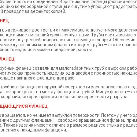
булентность на соединении. Воротниковые фланцы распределяю
омощью конусообразной ступицы и ощутимо упрощают радиограф
ый проводят за дефектоскопией.
НЕЦ
 выдерживает две третьи от максимально допустимого давлени
ланца и имеет меньший срок эксплуатации. Трубы состыковываю
ности и внутренней поверхностью с помощью сварки. Обеспечив
мм между внешним концом фланца и концом трубы — это не позвол
хность изделия в момент сварочной работы.
ЛАНЕЦ
рубный фланец создали для малогабаритных труб с высоким раб
истическая прочность изделия одинаковая с прочностью накидно
больше накидного фланца в два раза.
трубного фланца на наружной поверхности располагают шов с од
уется пространства между фланцем и трубой. Минус фланца — эт
коррозии, которая приводит к большой вероятности разрыва.
АЩАЮЩИЙСЯ ФЛАНЕЦ
 вращается, но не имеет выпуклой поверхности. Поэтому у него 
ении с другими фланцами — свободно вращающийся фланец прим
е. Такие изделия имеют отличие в размере радиуса стыка и радиу
авнению с накидными фланцами.