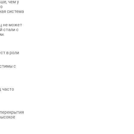
ше, чем у
но
ная система
ц не может
й стали с
ми.
ст в роли
естимы с
ц часто
 перекрытия
 высокое