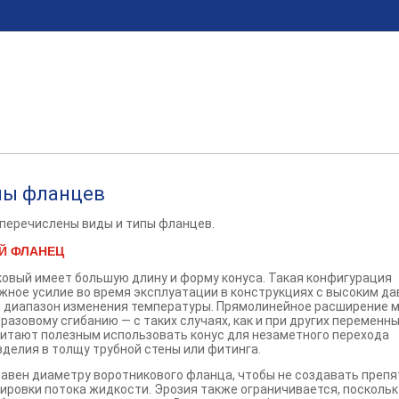
пы фланцев
 перечислены виды и типы фланцев.
Й ФЛАНЕЦ
овый имеет большую длину и форму конуса. Такая конфигурация
жное усилие во время эксплуатации в конструкциях с высоким да
 диапазон изменения температуры. Прямолинейное расширение 
разовому сгибанию — с таких случаях, как и при других переменн
читают полезным использовать конус для незаметного перехода
зделия в толщу трубной стены или фитинга.
авен диаметру воротникового фланца, чтобы не создавать препя
ировки потока жидкости. Эрозия также ограничивается, поскольк